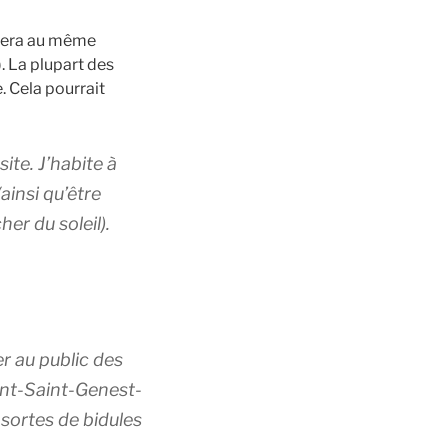
estera au même
. La plupart des
. Cela pourrait
ite. J’habite à
ainsi qu’être
er du soleil).
r au public des
ont-Saint-Genest-
sortes de bidules