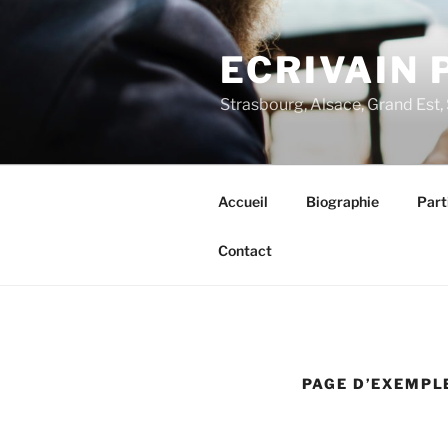
Aller
au
ECRIVAIN 
contenu
principal
Strasbourg, Alsace, Grand Est,
Accueil
Biographie
Part
Contact
PAGE D’EXEMPL