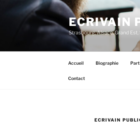
Aller
au
ECRIVAIN 
contenu
principal
Strasbourg, Alsace, Grand Est,
Accueil
Biographie
Part
Contact
ECRIVAIN PUBL